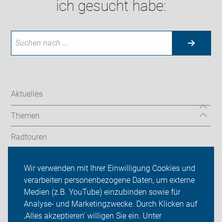
ich gesucht habe:
Aktuelles
Themen
Radtouren
Verkehr
Wir verwenden mit Ihrer Einwilligung Cookies und
verarbeiten personenbezogene Daten, um externe
Aktionen
Medien (z.B. YouTube) einzubinden sowie für
Analyse- und Marketingzwecke. Durch Klicken auf
ADFC Isernhagen
‚Alles akzeptieren‘ willigen Sie ein. Unter